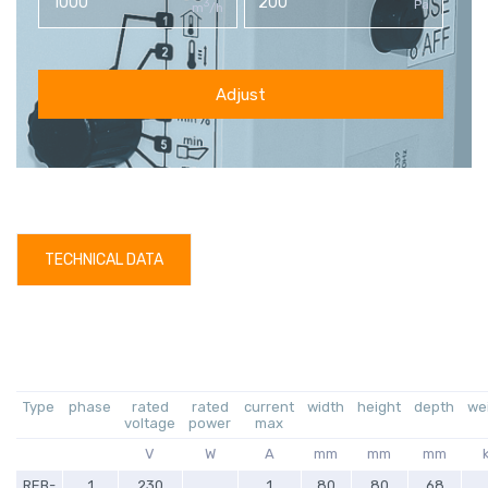
3
Pa
m
/h
Adjust
TECHNICAL DATA
Type
phase
rated
rated
current
width
height
depth
we
voltage
power
max
V
W
A
mm
mm
mm
REB-
1
230
1
80
80
68