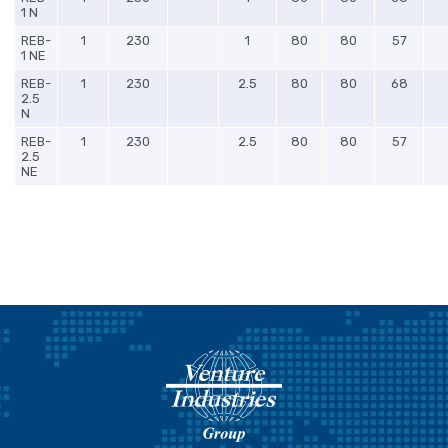
1 N
REB-
1
230
1
80
80
57
1 NE
REB-
1
230
2.5
80
80
68
2.5
N
REB-
1
230
2.5
80
80
57
2.5
NE