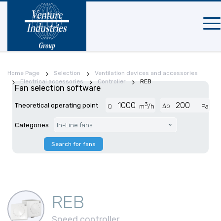
Mobi
navi
Home Page
Selection
Ventilation devices and accessories
Electrical accessories
Controller
REB
Fan selection software
3
Theoretical operating point
Δp
Q
m
/h
Pa
Categories
In-Line fans
Search for fans
REB
Speed controller