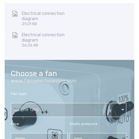
Electrical connection
diagram
29,01 KB
Electrical connection
diagram
36,06 KB
Choose a fan
www.fanselectoronline.com
Fan type
In-Line fans
Flow
Static pressure